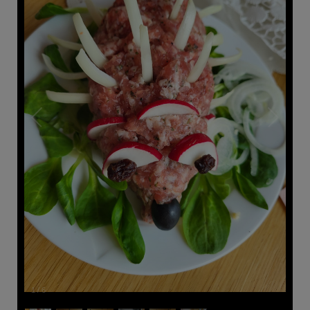
1
/
6