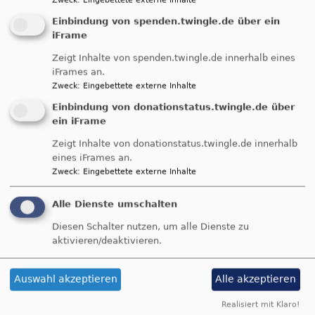
Zweck
:
Eingebettete externe Inhalte
Wechingen -
Einbindung von spenden.twingle.de über ein
iFrame
Herzliche Einladung zur Sternradfahrt nach Wechingen in 
Zeigt Inhalte von spenden.twingle.de innerhalb eines
die vielen unbekannte Kirche St. Veit. Die immerhin 
iFrames an.
bereits 1475 erbaute Kirche hat eine spannende und 
Zweck
:
Eingebettete externe Inhalte
wechselseitige Geschichte hinter sich. Kommt einfach mit 
Einbindung von donationstatus.twingle.de über
eurem Fahrrad oder E-Bike zu einem der Treffpunkte 
ein iFrame
oder fahrt auf eigene Faust nach Wechingen. Nach einer 
Zeigt Inhalte von donationstatus.twingle.de innerhalb
Führung durch die Kirche besteht noch die Möglichkeit, 
eines iFrames an.
in der "Krone" einzukehren.
Zweck
:
Eingebettete externe Inhalte
Alle Dienste umschalten
Diesen Schalter nutzen, um alle Dienste zu
aktivieren/deaktivieren.
Auswahl akzeptieren
Alle akzeptieren
Realisiert mit Klaro!