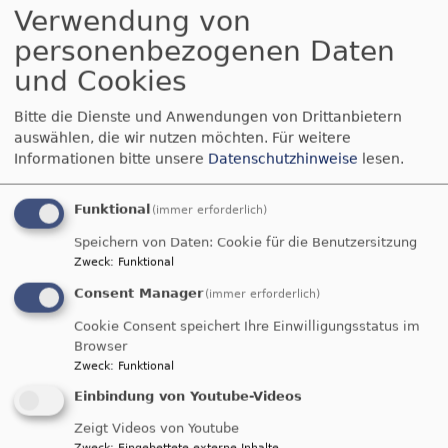
Friedhof und Kirche Möttingen
Verwendung von
- RUHE IN FRIEDEN -
personenbezogenen Daten
und Cookies
Bitte die Dienste und Anwendungen von Drittanbietern
auswählen, die wir nutzen möchten.
Für weitere
Informationen bitte unsere
Datenschutzhinweise
lesen.
Funktional
(immer erforderlich)
Speichern von Daten: Cookie für die Benutzersitzung
Zweck
:
Funktional
Consent Manager
(immer erforderlich)
Cookie Consent speichert Ihre Einwilligungsstatus im
Browser
Bildrechte
Fam. Buinger
Zweck
:
Funktional
Einbindung von Youtube-Videos
STERN RAD FAHRT 2026 -
Zeigt Videos von Youtube