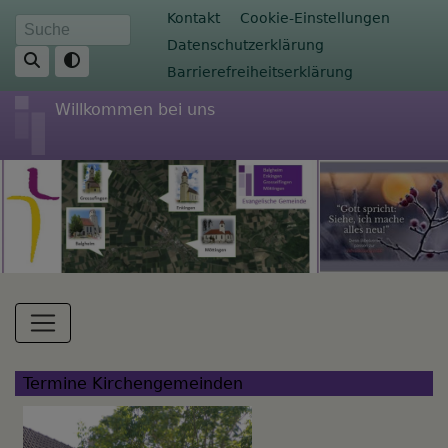
Direkt
Fußbereichsmenü
Kontakt
Cookie-Einstellungen
Suche
zum
Datenschutzerklärung
Inhalt
Barrierefreiheitserklärung
Willkommen bei uns
Hauptnavigation
Termine Kirchengemeinden