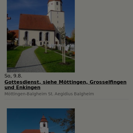
So, 9.8.
Gottesdienst, siehe Möttingen, Grosselfingen
und Enkingen
Möttingen-Balgheim
St. Aegidius Balgheim