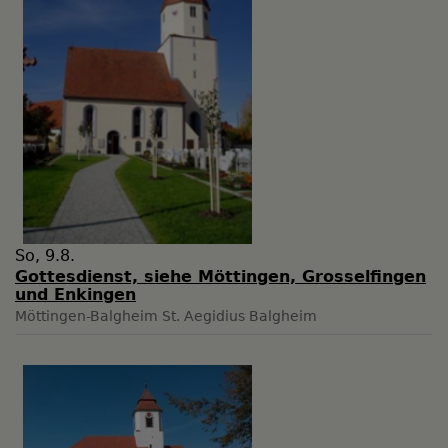
So, 9.8.
Gottesdienst, siehe Möttingen, Grosselfingen
und Enkingen
Möttingen-Balgheim
St. Aegidius Balgheim