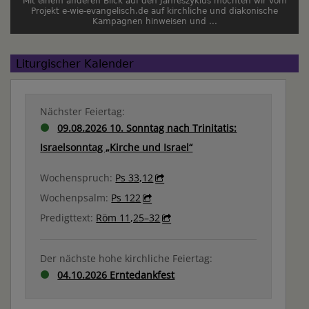
Mit einem anderen Blick auf den Jahreszyklus möchten wir vom
Projekt e-wie-evangelisch.de auf kirchliche und diakonische
Kampagnen hinweisen und ...
Liturgischer Kalender
Nächster Feiertag:
09.08.2026 10. Sonntag nach Trinitatis:
Israelsonntag „Kirche und Israel“
Wochenspruch:
Ps 33,12
Wochenpsalm:
Ps 122
Predigttext:
Röm 11,25–32
Der nächste hohe kirchliche Feiertag:
04.10.2026 Erntedankfest