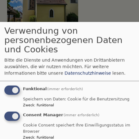
Verwendung von
So, 16.8.
personenbezogenen Daten
Gottesdienst, siehe Enkingen und Balgheim
und Cookies
Nördlingen-Grosselfingen
Kirche Peter und Paul
Grosselfingen
Bitte die Dienste und Anwendungen von Drittanbietern
auswählen, die wir nutzen möchten.
Für weitere
Informationen bitte unsere
Datenschutzhinweise
lesen.
Funktional
(immer erforderlich)
Speichern von Daten: Cookie für die Benutzersitzung
Zweck
:
Funktional
Consent Manager
(immer erforderlich)
So, 16.8.
Cookie Consent speichert Ihre Einwilligungsstatus im
Gottesdienst, siehe Enkingen und Balgheim
Browser
Zweck
:
Funktional
Möttingen
St. Georg Möttingen