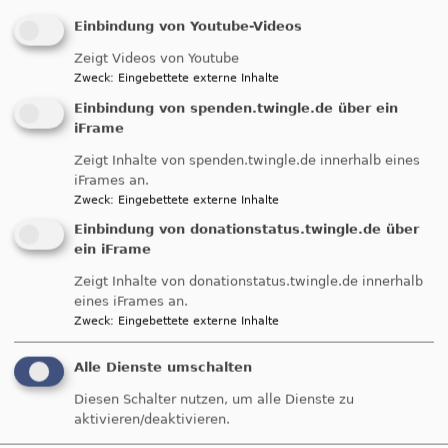
Einbindung von Youtube-Videos
Zeigt Videos von Youtube
Zweck
:
Eingebettete externe Inhalte
Breadcrumb
Startseite
EINLADUNG ZUM Frauenfrühstück
Einbindung von spenden.twingle.de über ein
11.2025
iFrame
Zeigt Inhalte von spenden.twingle.de innerhalb eines
EINLADUNG ZUM
iFrames an.
Zweck
:
Eingebettete externe Inhalte
Frauenfrühstück
Einbindung von donationstatus.twingle.de über
ein iFrame
11.2025
Zeigt Inhalte von donationstatus.twingle.de innerhalb
eines iFrames an.
Zweck
:
Eingebettete externe Inhalte
12.November 9.00
Alle Dienste umschalten
Bürgerzentrum Möttingen
Diesen Schalter nutzen, um alle Dienste zu
aktivieren/deaktivieren.
"Streu Glitzer drauf..."