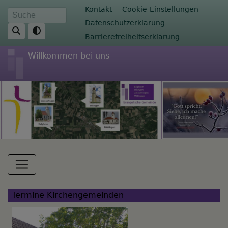
Direkt
Fußbereichsmenü
Kontakt
Cookie-Einstellungen
Suche
zum
Datenschutzerklärung
Inhalt
Barrierefreiheitserklärung
Willkommen bei uns
Hauptnavigation
Termine Kirchengemeinden