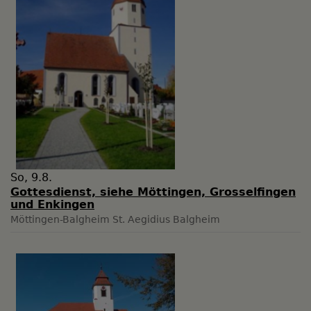
So, 9.8.
Gottesdienst, siehe Möttingen, Grosselfingen
und Enkingen
Möttingen-Balgheim
St. Aegidius Balgheim