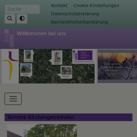
Direkt
Fußbereichsmenü
Kontakt
Cookie-Einstellungen
Suche
zum
Datenschutzerklärung
Inhalt
Barrierefreiheitserklärung
Willkommen bei uns
Hauptnavigation
Termine Kirchengemeinden