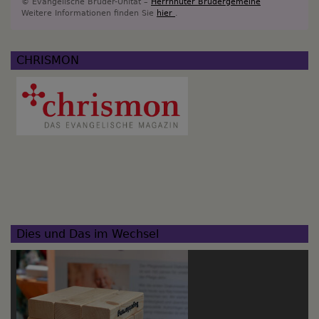
© Evangelische Brüder-Unität –
Herrnhuter Brüdergemeine
Weitere Informationen finden Sie
hier
.
CHRISMON
Dies und Das im Wechsel