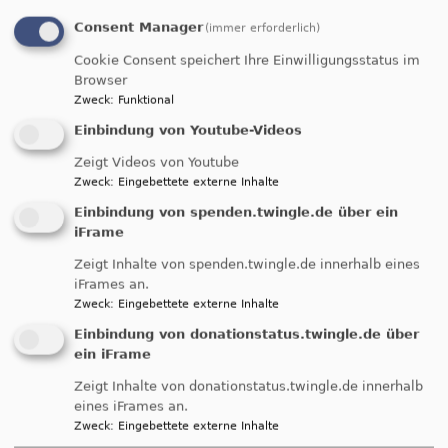
Consent Manager
(immer erforderlich)
Cookie Consent speichert Ihre Einwilligungsstatus im
Browser
Breadcrumb
Startseite
Gedenkgottesdienst Dietrich Bonhöffer
Zweck
:
Funktional
Einbindung von Youtube-Videos
Gedenkgottesdienst
Zeigt Videos von Youtube
Zweck
:
Eingebettete externe Inhalte
Dietrich Bonhöffer
Einbindung von spenden.twingle.de über ein
iFrame
Zeigt Inhalte von spenden.twingle.de innerhalb eines
EINLADUNG :
iFrames an.
Zweck
:
Eingebettete externe Inhalte
GEDENKGOTTESDIENST
Einbindung von donationstatus.twingle.de über
ein iFrame
D. BONHOEFFER
Zeigt Inhalte von donationstatus.twingle.de innerhalb
eines iFrames an.
Zweck
:
Eingebettete externe Inhalte
mit Gospelchor...09.04