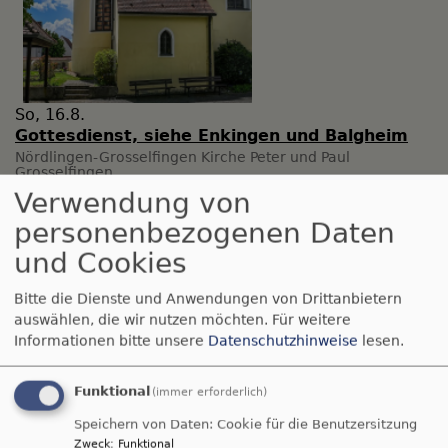
So, 16.8.
Gottesdienst, siehe Enkingen und Balgheim
Nördlingen-Grosselfingen
Kirche Peter und Paul
Grosselfingen
Verwendung von
personenbezogenen Daten
und Cookies
Bitte die Dienste und Anwendungen von Drittanbietern
auswählen, die wir nutzen möchten.
Für weitere
Informationen bitte unsere
Datenschutzhinweise
lesen.
Funktional
(immer erforderlich)
So, 16.8.
Gottesdienst, siehe Enkingen und Balgheim
Speichern von Daten: Cookie für die Benutzersitzung
Zweck
:
Funktional
Möttingen
St. Georg Möttingen