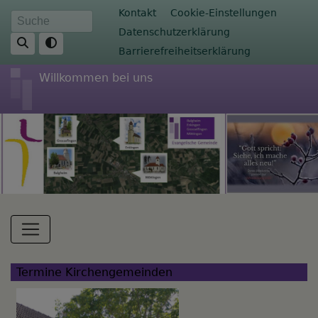
Direkt
Fußbereichsmenü
Kontakt
Cookie-Einstellungen
Suche
zum
Datenschutzerklärung
Inhalt
Barrierefreiheitserklärung
Willkommen bei uns
Hauptnavigation
Termine Kirchengemeinden