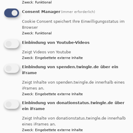
Zweck
:
Funktional
Consent Manager
(immer erforderlich)
Cookie Consent speichert Ihre Einwilligungsstatus im
Browser
So, 16.8.
Zweck
:
Funktional
Gottesdienst, siehe Enkingen und Balgheim
Einbindung von Youtube-Videos
Nördlingen-Grosselfingen
Kirche Peter und Paul
Grosselfingen
Zeigt Videos von Youtube
Zweck
:
Eingebettete externe Inhalte
Einbindung von spenden.twingle.de über ein
iFrame
Zeigt Inhalte von spenden.twingle.de innerhalb eines
iFrames an.
Zweck
:
Eingebettete externe Inhalte
Einbindung von donationstatus.twingle.de über
ein iFrame
Zeigt Inhalte von donationstatus.twingle.de innerhalb
So, 16.8.
eines iFrames an.
Gottesdienst, siehe Enkingen und Balgheim
Zweck
:
Eingebettete externe Inhalte
Möttingen
St. Georg Möttingen