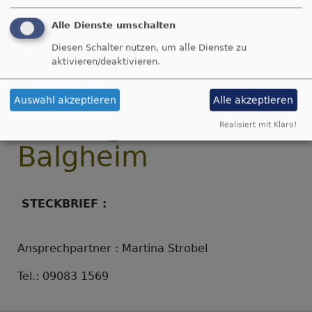
Alle Dienste umschalten
Diesen Schalter nutzen, um alle Dienste zu
aktivieren/deaktivieren.
Breadcrumb
Startseite
Unsere lebendige Gemeinde
Kindergottesdienst Balgheim
Auswahl akzeptieren
Alle akzeptieren
Kindergottesdienst
Realisiert mit Klaro!
Balgheim
STECKBRIEF :
Ansprechpartner : Martina Strobel
Tel.: 09083 1569