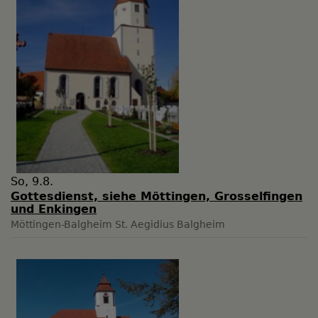
So, 9.8.
Gottesdienst, siehe Möttingen, Grosselfingen
und Enkingen
Möttingen-Balgheim
St. Aegidius Balgheim