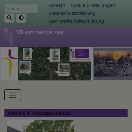
Direkt
Fußbereichsmenü
Kontakt
Cookie-Einstellungen
Suche
zum
Datenschutzerklärung
Inhalt
Barrierefreiheitserklärung
Willkommen bei uns
Hauptnavigation
Termine Kirchengemeinden