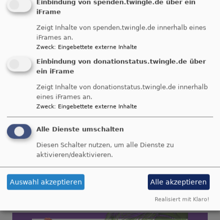
Einbindung von spenden.twingle.de über ein
iFrame
Zeigt Inhalte von spenden.twingle.de innerhalb eines
iFrames an.
Breadcrumb
Zweck
:
Eingebettete externe Inhalte
Startseite
Vortrag : Fliegen für das Leben
Einbindung von donationstatus.twingle.de über
Vortrag : Fliegen für
ein iFrame
Zeigt Inhalte von donationstatus.twingle.de innerhalb
das Leben
eines iFrames an.
Zweck
:
Eingebettete externe Inhalte
Alle Dienste umschalten
HERZLICHE EINLADUNG
Diesen Schalter nutzen, um alle Dienste zu
FREITAG
aktivieren/deaktivieren.
13.2
Auswahl akzeptieren
Alle akzeptieren
DEININGEN GEMEINDEHAUS --->
Realisiert mit Klaro!