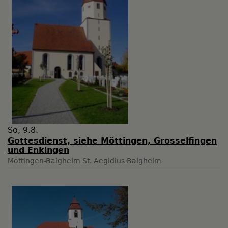
So, 9.8.
Gottesdienst, siehe Möttingen, Grosselfingen
und Enkingen
Möttingen-Balgheim
St. Aegidius Balgheim