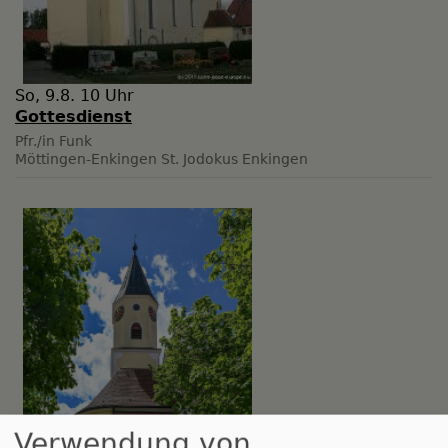
So, 9.8. 10 Uhr
Gottesdienst
Pfr./in Funk
Möttingen-Enkingen
St. Jodokus Enkingen
Verwendung von