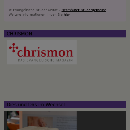
© Evangelische Brüder-Unität –
Herrnhuter Brüdergemeine
Weitere Informationen finden Sie
hier
.
CHRISMON
Dies und Das im Wechsel