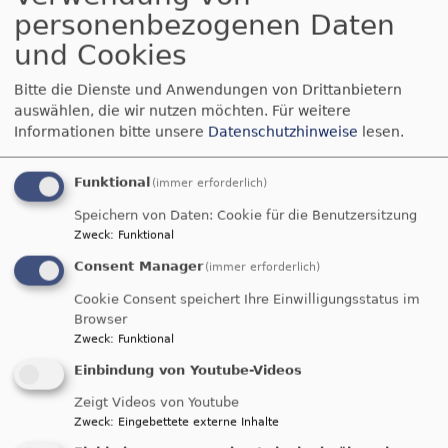
personenbezogenen Daten
und Cookies
Bitte die Dienste und Anwendungen von Drittanbietern
auswählen, die wir nutzen möchten.
Für weitere
So, 16.8.
Informationen bitte unsere
Datenschutzhinweise
lesen.
Gottesdienst, siehe Enkingen und Balgheim
Nördlingen-Grosselfingen
Kirche Peter und Paul
Grosselfingen
Funktional
(immer erforderlich)
Speichern von Daten: Cookie für die Benutzersitzung
Zweck
:
Funktional
Consent Manager
(immer erforderlich)
Cookie Consent speichert Ihre Einwilligungsstatus im
Browser
Zweck
:
Funktional
Einbindung von Youtube-Videos
So, 16.8.
Zeigt Videos von Youtube
Gottesdienst, siehe Enkingen und Balgheim
Zweck
:
Eingebettete externe Inhalte
Möttingen
St. Georg Möttingen