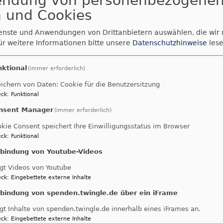
endung von personenbezogene
 und Cookies
ienste und Anwendungen von Drittanbietern auswählen, die wir
ür weitere Informationen bitte unsere
Datenschutzhinweise
lese
nktional
(immer erforderlich)
ichern von Daten: Cookie für die Benutzersitzung
ck
:
Funktional
nsent Manager
(immer erforderlich)
kie Consent speichert Ihre Einwilligungsstatus im Browser
ck
:
Funktional
nbindung von Youtube-Videos
gt Videos von Youtube
ck
:
Eingebettete externe Inhalte
nbindung von spenden.twingle.de über ein iFrame
gt Inhalte von spenden.twingle.de innerhalb eines iFrames an.
ck
:
Eingebettete externe Inhalte