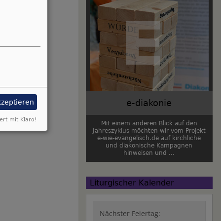
e-diakonie
kzeptieren
ert mit Klaro!
Mit einem anderen Blick auf den
Jahreszyklus möchten wir vom Projekt
e-wie-evangelisch.de auf kirchliche
und diakonische Kampagnen
hinweisen und ...
Liturgischer Kalender
Nächster Feiertag: