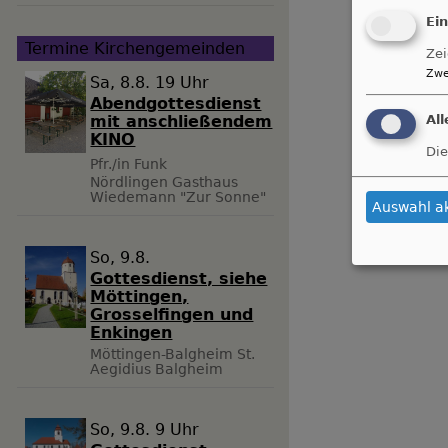
Ei
Termine Kirchengemeinden
Zei
Zwe
Sa, 8.8. 19 Uhr
Abendgottesdienst
mit anschließendem
Al
KINO
Die
Pfr./in Funk
Nördlingen
Gasthaus
Wiedemann "Zur Sonne"
Auswahl a
So, 9.8.
Gottesdienst, siehe
Möttingen,
Grosselfingen und
Enkingen
Möttingen-Balgheim
St.
Aegidius Balgheim
So, 9.8. 9 Uhr