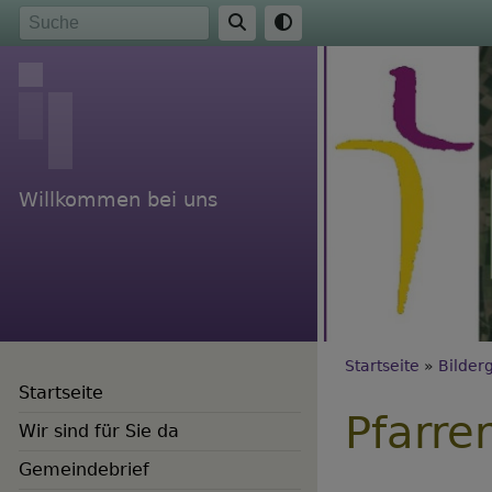
Direkt
Suche
zum
Inhalt
Willkommen bei uns
Breadc
Startseite
Bilder
Startseite
Pfarre
Wir sind für Sie da
Gemeindebrief