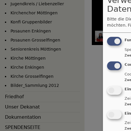
Verw
Jugendkreis / Liebenzeller
Daten
Kirchenchor Möttingen
Bitte die D
Konfi Gruppenbilder
möchten.
F
Posaunen Enkingen
Posaunen Grosselfingen
Fu
Seniorenkreis Möttingen
Spe
Zwe
Kirche Möttingen
Co
Kirche Enkingen
Coo
Kirche Grosselfingen
Zwe
Bilder_Sammlung 2012
Ei
Friedhof
Zei
Zwe
Unser Dekanat
Ei
Dokumentation
Zei
SPENDENSEITE
Zwe