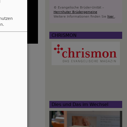
n
© Evangelische Brüder-Unität –
Herrnhuter Brüdergemeine
Weitere Informationen finden Sie
hier
.
 nutzen
n.
CHRISMON
Dies und Das im Wechsel