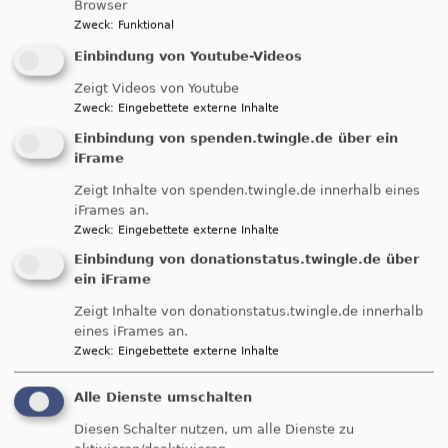
Browser
Zweck
:
Funktional
Einbindung von Youtube-Videos
Zeigt Videos von Youtube
Breadcrumb
Startseite
Friedhofsatzungen und -Gebühren
Zweck
:
Eingebettete externe Inhalte
Friedhofsatzung - -gebühren
Einbindung von spenden.twingle.de über ein
iFrame
Friedhofsatzung - -
Zeigt Inhalte von spenden.twingle.de innerhalb eines
gebühren
iFrames an.
Zweck
:
Eingebettete externe Inhalte
Einbindung von donationstatus.twingle.de über
ein iFrame
Zeigt Inhalte von donationstatus.twingle.de innerhalb
eines iFrames an.
Zweck
:
Eingebettete externe Inhalte
Alle Dienste umschalten
--> Friedhofsordnung MÖTTINGEN
Diesen Schalter nutzen, um alle Dienste zu