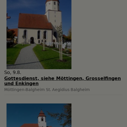
So, 9.8.
Gottesdienst, siehe Möttingen, Grosselfingen
und Enkingen
Möttingen-Balgheim
St. Aegidius Balgheim