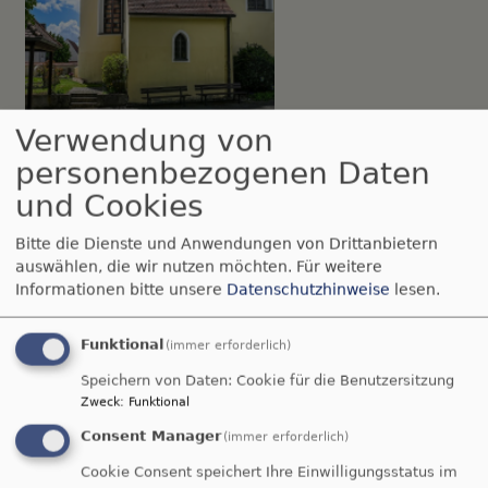
So, 16.8.
Verwendung von
Gottesdienst, siehe Enkingen und Balgheim
personenbezogenen Daten
Nördlingen-Grosselfingen
Kirche Peter und Paul
Grosselfingen
und Cookies
Bitte die Dienste und Anwendungen von Drittanbietern
auswählen, die wir nutzen möchten.
Für weitere
Informationen bitte unsere
Datenschutzhinweise
lesen.
Funktional
(immer erforderlich)
Speichern von Daten: Cookie für die Benutzersitzung
Zweck
:
Funktional
Consent Manager
So, 16.8.
(immer erforderlich)
Gottesdienst, siehe Enkingen und Balgheim
Cookie Consent speichert Ihre Einwilligungsstatus im
Möttingen
St. Georg Möttingen