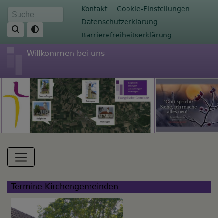
Direkt
Fußbereichsmenü
Kontakt
Cookie-Einstellungen
Suche
zum
Datenschutzerklärung
Inhalt
Barrierefreiheitserklärung
Willkommen bei uns
Hauptnavigation
Termine Kirchengemeinden