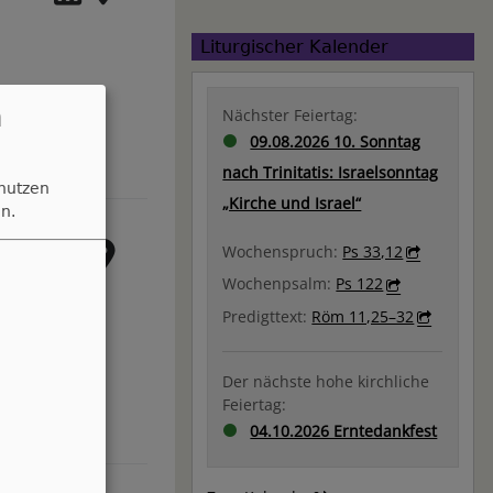
Liturgischer Kalender
n
Nächster Feiertag:
09.08.2026 10. Sonntag
nach Trinitatis: Israelsonntag
 nutzen
„Kirche und Israel“
n.
Wochenspruch:
Ps 33,12
Wochenpsalm:
Ps 122
Predigttext:
Röm 11,25–32
e"
Der nächste hohe kirchliche
Feiertag:
04.10.2026 Erntedankfest