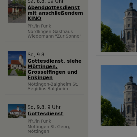
Sa, 8.8. 19 Uhr
Abendgottesdienst
mit anschließendem
KINO
Pfr./in Funk
Nördlingen
Gasthaus
Wiedemann "Zur Sonne"
So, 9.8.
Gottesdienst, siehe
Möttingen,
Grosselfingen und
Enkingen
Möttingen-Balgheim
St.
Aegidius Balgheim
So, 9.8. 9 Uhr
Gottesdienst
Pfr./in Funk
Möttingen
St. Georg
Möttingen