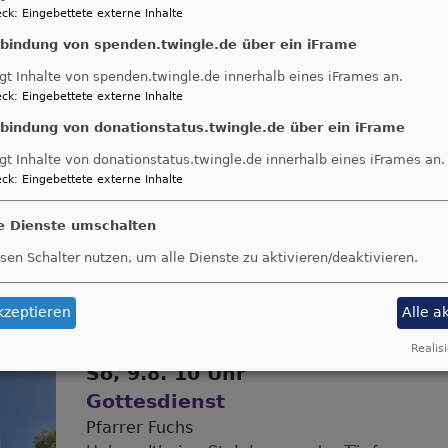
So, 9.8. 9 Uhr
ck
:
Eingebettete externe Inhalte
Gottesdienst
nbindung von spenden.twingle.de über ein iFrame
Pfr./in Funk
gt Inhalte von spenden.twingle.de innerhalb eines iFrames an.
Möttingen
St. Georg Möttingen
ck
:
Eingebettete externe Inhalte
nbindung von donationstatus.twingle.de über ein iFrame
gt Inhalte von donationstatus.twingle.de innerhalb eines iFrames an.
ck
:
Eingebettete externe Inhalte
So, 9.8. 10 Uhr
Gottesdienst
le Dienste umschalten
Wemding
Christuskirche Wemding
sen Schalter nutzen, um alle Dienste zu aktivieren/deaktivieren.
kzeptieren
Alle a
Realisi
So, 9.8. 10 Uhr
Gottesdienst
Pfarrer Fuchs