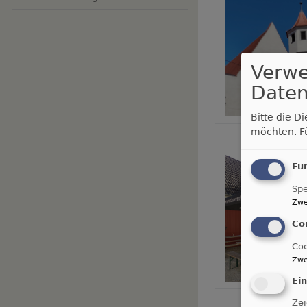
Verw
Daten
Bitte die D
möchten.
F
Fu
Spe
Zwe
Co
Coo
Zwe
Ei
Zei