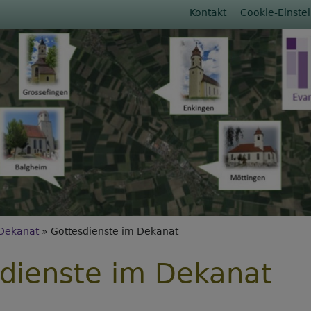
Fußbereichs
Kontakt
Cookie-Einste
rumb
Dekanat
Gottesdienste im Dekanat
dienste im Dekanat