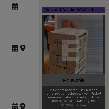
Dies und Das im Wechsel
e-diakonie
Mit einem anderen Blick auf den
Jahreszyklus möchten wir vom Projekt
e-wie-evangelisch.de auf kirchliche
und diakonische Kampagnen
hinweisen und ...