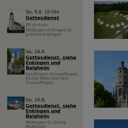
So, 9.8. 10 Uhr
Gottesdienst
Pfr./in Funk
Möttingen-Enkingen
St.
Jodokus Enkingen
So, 16.8.
Gottesdienst, siehe
Enkingen und
Balgheim
Nördlingen-Grosselfingen
Kirche Peter und Paul
Grosselfingen
So, 16.8.
Gottesdienst, siehe
Enkingen und
Balgheim
Möttingen
St. Georg
Möttingen