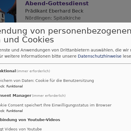
Abend-Gottesdienst
Prädikant Eberhard Beck
Nördlingen
Spitalkirche
endung von personenbezogene
 und Cookies
ienste und Anwendungen von Drittanbietern auswählen, die wir
ür weitere Informationen bitte unsere
Datenschutzhinweise
lese
Sa, 8.8. 19 Uhr
nktional
(immer erforderlich)
Abendgottesdienst mit
ichern von Daten: Cookie für die Benutzersitzung
anschließendem KINO
ck
:
Funktional
Pfr./in Funk
nsent Manager
(immer erforderlich)
Nördlingen
Gasthaus Wiedemann "Zur Sonn
kie Consent speichert Ihre Einwilligungsstatus im Browser
ck
:
Funktional
nbindung von Youtube-Videos
gt Videos von Youtube