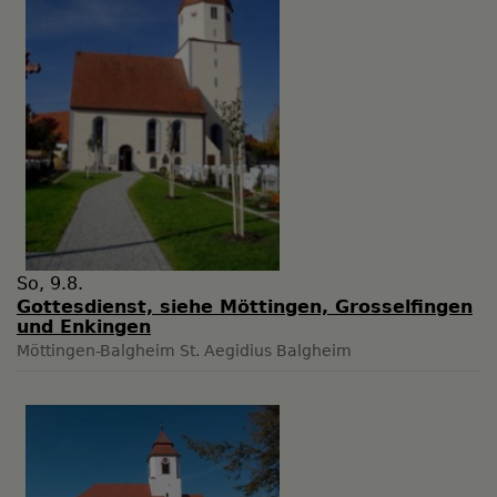
So, 9.8.
Gottesdienst, siehe Möttingen, Grosselfingen
und Enkingen
Möttingen-Balgheim
St. Aegidius Balgheim