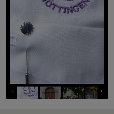
1
/
21