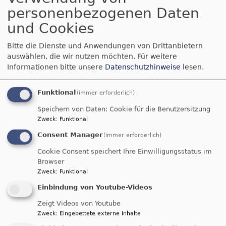
personenbezogenen Daten
und Cookies
Bitte die Dienste und Anwendungen von Drittanbietern
auswählen, die wir nutzen möchten.
Für weitere
So, 16.8.
Informationen bitte unsere
Datenschutzhinweise
lesen.
Gottesdienst, siehe Enkingen und Balgheim
Nördlingen-Grosselfingen
Kirche Peter und Paul
Grosselfingen
Funktional
(immer erforderlich)
Speichern von Daten: Cookie für die Benutzersitzung
Zweck
:
Funktional
Consent Manager
(immer erforderlich)
Cookie Consent speichert Ihre Einwilligungsstatus im
Browser
Zweck
:
Funktional
Einbindung von Youtube-Videos
So, 16.8.
Zeigt Videos von Youtube
Gottesdienst, siehe Enkingen und Balgheim
Zweck
:
Eingebettete externe Inhalte
Möttingen
St. Georg Möttingen