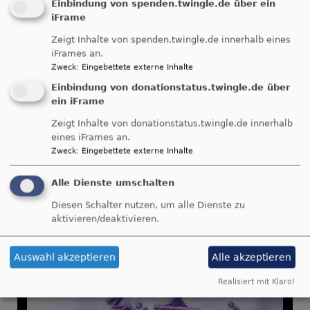
Einbindung von spenden.twingle.de über ein
iFrame
Zeigt Inhalte von spenden.twingle.de innerhalb eines
iFrames an.
Breadcrumb
Zweck
:
Eingebettete externe Inhalte
Startseite
Bildergalerie
Posaunenchor Möttingen
75 Jahre Feier 2012
Einbindung von donationstatus.twingle.de über
ein iFrame
75 Jahre Feier 2012
Zeigt Inhalte von donationstatus.twingle.de innerhalb
eines iFrames an.
Zweck
:
Eingebettete externe Inhalte
Alle Dienste umschalten
Diesen Schalter nutzen, um alle Dienste zu
aktivieren/deaktivieren.
Auswahl akzeptieren
Alle akzeptieren
Realisiert mit Klaro!