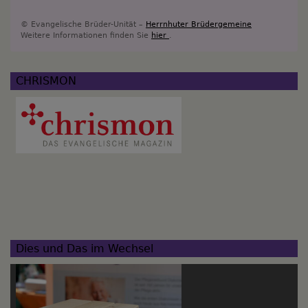
© Evangelische Brüder-Unität –
Herrnhuter Brüdergemeine
Weitere Informationen finden Sie
hier
.
CHRISMON
Dies und Das im Wechsel