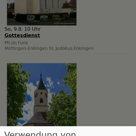
So, 9.8. 10 Uhr
Gottesdienst
Pfr./in Funk
Möttingen-Enkingen
St. Jodokus Enkingen
Verwendung von