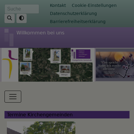
Direkt
Fußbereichsmenü
Kontakt
Cookie-Einstellungen
Suche
zum
Datenschutzerklärung
Inhalt
Barrierefreiheitserklärung
Willkommen bei uns
Hauptnavigation
Termine Kirchengemeinden