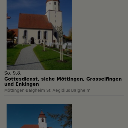
So, 9.8.
Gottesdienst, siehe Möttingen, Grosselfingen
und Enkingen
Möttingen-Balgheim
St. Aegidius Balgheim