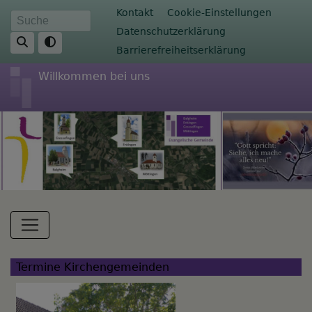
Direkt
Fußbereichsmenü
Kontakt
Cookie-Einstellungen
Suche
zum
Datenschutzerklärung
Inhalt
Barrierefreiheitserklärung
Willkommen bei uns
Hauptnavigation
Termine Kirchengemeinden