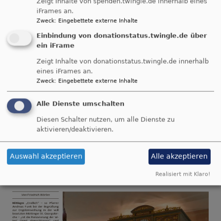
Zeigt Inhalte von spenden.twingle.de innerhalb eines
iFrames an.
Zweck
:
Eingebettete externe Inhalte
Einbindung von donationstatus.twingle.de über
ein iFrame
Breadcrumb
Startseite
Dokumentation
PRESSE
Zeigt Inhalte von donationstatus.twingle.de innerhalb
eines iFrames an.
PRESSE
Zweck
:
Eingebettete externe Inhalte
Alle Dienste umschalten
RIESER NACHRICHTEN
Diesen Schalter nutzen, um alle Dienste zu
aktivieren/deaktivieren.
Einweihung Orgel Möttingen 15.02.2023
Auswahl akzeptieren
Alle akzeptieren
Realisiert mit Klaro!