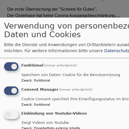
Die erste Überreichung der "Scheine für Gutes".
Der Osterhase hat keine Corona Ausgangsbeschränkung...,
Heute wurden die ersten Gutscheinpakete an die sozialen 
Verwendung von personenbez
Einrichtungen überreicht. ( 500€,,,(Gutscheinpaket))
Daten und Cookies
 Direkt vom Osterhasen- besser dem Anerkennungshasen- , 
Bitte die Dienste und Anwendungen von Drittanbietern auswä
da es keine persönlichen Kontakte gibt.
möchten.
Für weitere Informationen bitte unsere
Datenschut
1. Ziel : Pflegezentrum Bürgerheim Nördlingen..
Funktional
Siehe Photos..
(immer erforderlich)
auf dem Bild :
Speichern von Daten: Cookie für die Benutzersitzung
Leitung : Waltraud Dollmann und Elisabeth Östringer 
Zweck
:
Funktional
Verwendung für gemeinsames Essen oder Brotzeit aller 
Consent Manager
(immer erforderlich)
"Helden"
Cookie Consent speichert Ihre Einwilligungsstatus im Br
Es ist einfach schön diesen Dank persönlich zu erleben, und 
Zweck
:
Funktional
auch schriftlich zusätzlich zu bekommen
Auszug von dem schriftlichen Dank.."ich darf einfach nur 
Einbindung von Youtube-Videos
DANKE sagen, für diese großartige Aktion als Zeichen der 
Zeigt Videos von Youtube
Anerkennung für unsere Mitarbeiter."
Zweck
:
Eingebettete externe Inhalte