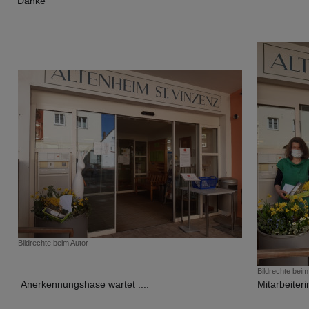
Danke
Bildrechte
beim Autor
Bildrechte
beim
Anerkennungshase wartet ....
Mitarbeiteri