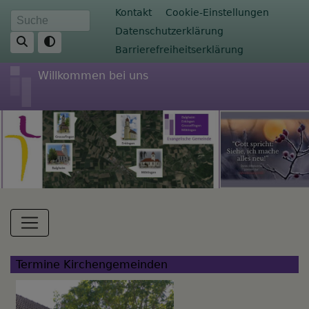
Direkt
Fußbereichsmenü
Kontakt
Cookie-Einstellungen
Suche
zum
Datenschutzerklärung
Inhalt
Barrierefreiheitserklärung
Willkommen bei uns
Hauptnavigation
Termine Kirchengemeinden