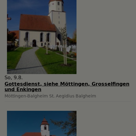
So, 9.8.
Gottesdienst, siehe Möttingen, Grosselfingen
und Enkingen
Möttingen-Balgheim
St. Aegidius Balgheim