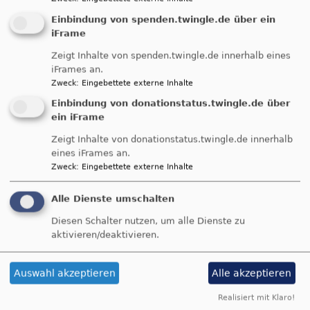
Einbindung von spenden.twingle.de über ein
Bei der kirchlichen
iFrame
Zeigt Inhalte von spenden.twingle.de innerhalb eines
iFrames an.
Zweck
:
Eingebettete externe Inhalte
Einbindung von donationstatus.twingle.de über
ein iFrame
Zeigt Inhalte von donationstatus.twingle.de innerhalb
Trauung empfängt das Brautpaar den Segen
eines iFrames an.
Gottes. Den beiden Liebenden wird
Zweck
:
Eingebettete externe Inhalte
zugesprochen, dass Gottes Segen sie in ihrem
Wagnis "Ehe" begleitet. Denn es ist alles andere
Alle Dienste umschalten
als selbstverständlich, dass zwei Menschen mit
Diesen Schalter nutzen, um alle Dienste zu
ihren je eigenen Träumen und Wünschen,
aktivieren/deaktivieren.
Lebensplänen und -geschichten, Fähigkeiten und
blinden Flecken eine feste und lebenslange
Beziehung eingehen wollen und können. Die
Auswahl akzeptieren
Alle akzeptieren
Liebe zwischen Mann und Frau ist nicht
Realisiert mit Klaro!
persönlicher Verdienst und sie ist auch nicht