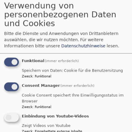
Verwendung von
personenbezogenen Daten
und Cookies
Breadcrumb
Startseite
Glaube und Stationen Im Leben
Bitte die Dienste und Anwendungen von Drittanbietern
Hochzeit
auswählen, die wir nutzen möchten.
Für weitere
Informationen bitte unsere
Datenschutzhinweise
lesen.
Hochzeit
Funktional
(immer erforderlich)
Speichern von Daten: Cookie für die Benutzersitzung
Trauung
Zweck
:
Funktional
Consent Manager
(immer erforderlich)
Cookie Consent speichert Ihre Einwilligungsstatus im
Browser
Zweck
:
Funktional
Einbindung von Youtube-Videos
Zeigt Videos von Youtube
Zweck
:
Eingebettete externe Inhalte