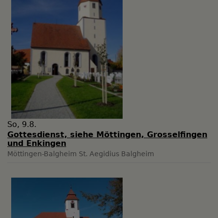
So, 9.8.
Gottesdienst, siehe Möttingen, Grosselfingen
und Enkingen
Möttingen-Balgheim
St. Aegidius Balgheim