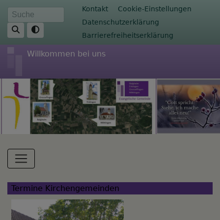
Direkt
Fußbereichsmenü
Kontakt
Cookie-Einstellungen
Suche
zum
Datenschutzerklärung
Inhalt
Barrierefreiheitserklärung
Willkommen bei uns
Hauptnavigation
Termine Kirchengemeinden