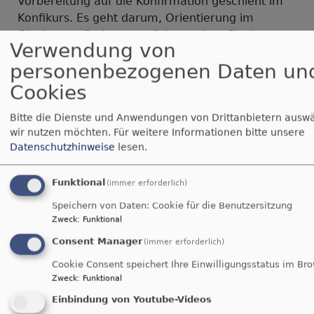
Vorbereitung auf die Konfirmation geschieht im
Konfikurs. Es geht darum, Orientierung im
Glauben zu finden, zu erfahren, dass Glauben
Verwendung von
und Leben etwas miteinander zu tun haben. Ihr
personenbezogenen Daten un
könnt Kirche aus der Nähe erleben, dass ihr dort
willkommen seid und auch Kirche mitgestalten
Cookies
könnt. Die Pfarrerin/der Pfarrer und
Bitte die Dienste und Anwendungen von Drittanbietern auswä
Mitarbeiter/innen begleiten euch dabei.
wir nutzen möchten.
Für weitere Informationen bitte unsere
Konfikurs - Wann?
Datenschutzhinweise
lesen.
Unsere Konfi-Kurse finden jeweils am
Funktional
(immer erforderlich)
Mittwochnachmittag im Gemeindehaus statt. Hier
Speichern von Daten: Cookie für die Benutzersitzung
wechseln wir zwischen Möttingen, Enkingen und
Zweck
:
Funktional
Grosselfingen ab. Dazu gibt es noch eine Konfi-
Consent Manager
Freizeit. Hier sind wir mit den Konfirmanden
(immer erforderlich)
anderer Gemeinden zusammen. Die Kurse
Cookie Consent speichert Ihre Einwilligungsstatus im Br
beginnen jeweils im September und enden mit
Zweck
:
Funktional
der Konfirmation im März / April des darauf
Einbindung von Youtube-Videos
folgenden Jahres.