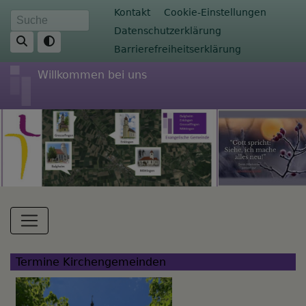
Direkt
Fußbereichsmenü
Kontakt
Cookie-Einstellungen
Suche
zum
Datenschutzerklärung
Inhalt
Barrierefreiheitserklärung
Willkommen bei uns
Hauptnavigation
Termine Kirchengemeinden