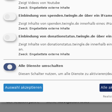
Zeigt Videos von Youtube
Konfirmationssprüche
Zweck
:
Eingebettete externe Inhalte
Einbindung von spenden.twingle.de über ein iFram
Zeigt Inhalte von spenden.twingle.de innerhalb eines iFr
Eine Auswahl davon gibt es hier :
Zweck
:
Eingebettete externe Inhalte
-->
Einbindung von donationstatus.twingle.de über ein
http://www.konfiweb.de/spruch_index_konfirmations
Zeigt Inhalte von donationstatus.twingle.de innerhalb ei
an.
Wollt ihr mehr wissen über das Fest, den
Zweck
:
Eingebettete externe Inhalte
Gottesdienst, die Kleidung, Konfirmationssprüche
usw.? Schaut doch auch mal rein bei
Alle Dienste umschalten
www.konfiweb.de
, das Internet-Portal für Konfis,
Diesen Schalter nutzen, um alle Dienste zu aktivieren/de
ein Angebot der Evang.-Luth. Kirche in Bayern.
LISTE UND CHRONIK DER
Auswahl akzeptieren
Alle a
KONFIRMANDEN
Realis
der letzten Jahre - siehe Navigation links