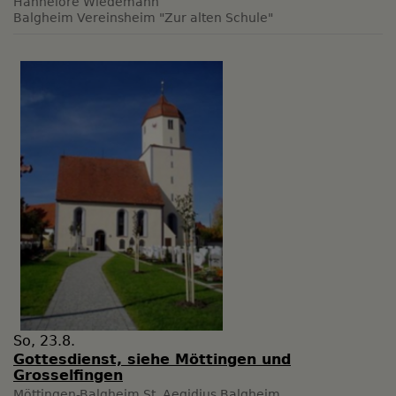
Hannelore Wiedemann
Balgheim
Vereinsheim "Zur alten Schule"
So, 23.8.
Gottesdienst, siehe Möttingen und
Grosselfingen
Möttingen-Balgheim
St. Aegidius Balgheim