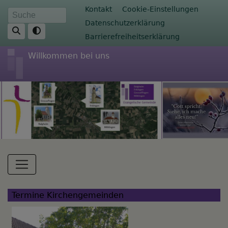
Direkt
Fußbereichsmenü
Kontakt
Cookie-Einstellungen
Suche
zum
Datenschutzerklärung
Inhalt
Barrierefreiheitserklärung
Willkommen bei uns
Hauptnavigation
Termine Kirchengemeinden