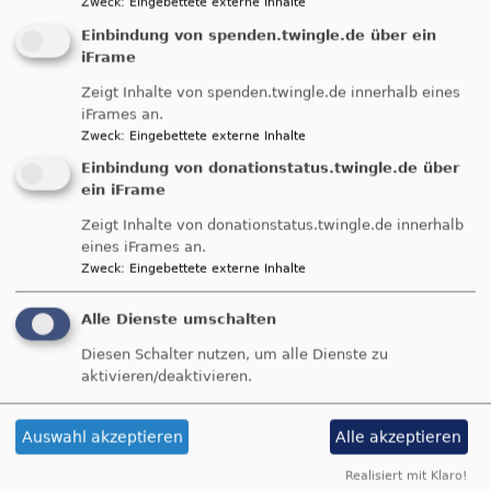
Zweck
:
Eingebettete externe Inhalte
Einbindung von spenden.twingle.de über ein
iFrame
Zeigt Inhalte von spenden.twingle.de innerhalb eines
Breadcrumb
Startseite
Glaube und Stationen Im Leben
Taufe
iFrames an.
Zweck
:
Eingebettete externe Inhalte
Taufe
Einbindung von donationstatus.twingle.de über
ein iFrame
Zeigt Inhalte von donationstatus.twingle.de innerhalb
Taufe
eines iFrames an.
Zweck
:
Eingebettete externe Inhalte
Alle Dienste umschalten
Diesen Schalter nutzen, um alle Dienste zu
Bei der Taufe
aktivieren/deaktivieren.
wird ein Mensch in die Gemeinschaft der Kirche
aufgenommen und der Liebe Gottes anvertraut.
Auswahl akzeptieren
Alle akzeptieren
So gehören Taufe und Christsein zusammen.
Jesus selbst segnete Kinder und trug seinen
Realisiert mit Klaro!