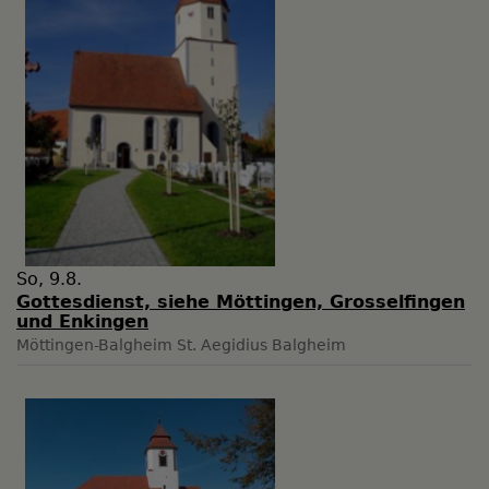
So, 9.8.
Gottesdienst, siehe Möttingen, Grosselfingen
und Enkingen
Möttingen-Balgheim
St. Aegidius Balgheim