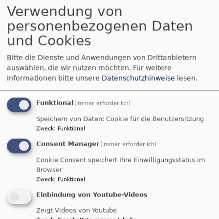
Verwendung von
personenbezogenen Daten
und Cookies
So, 16.8.
Bitte die Dienste und Anwendungen von Drittanbietern
Gottesdienst, siehe Enkingen und Balgheim
auswählen, die wir nutzen möchten.
Für weitere
Nördlingen-Grosselfingen
Kirche Peter und Paul
Informationen bitte unsere
Datenschutzhinweise
lesen.
Grosselfingen
Funktional
(immer erforderlich)
Speichern von Daten: Cookie für die Benutzersitzung
Zweck
:
Funktional
Consent Manager
(immer erforderlich)
Cookie Consent speichert Ihre Einwilligungsstatus im
Browser
Zweck
:
Funktional
Einbindung von Youtube-Videos
So, 16.8.
Gottesdienst, siehe Enkingen und Balgheim
Zeigt Videos von Youtube
Möttingen
St. Georg Möttingen