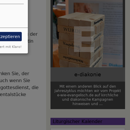
ngen der
sst.
 die Nutzung der
kzeptieren
der Organistin
ert mit Klaro!
nken Sie, der
e-diakonie
Auch wenn Sie
Mit einem anderen Blick auf den
gottesdienst, die
Jahreszyklus möchten wir vom Projekt
entalstücke
e-wie-evangelisch.de auf kirchliche
und diakonische Kampagnen
hinweisen und ...
Liturgischer Kalender