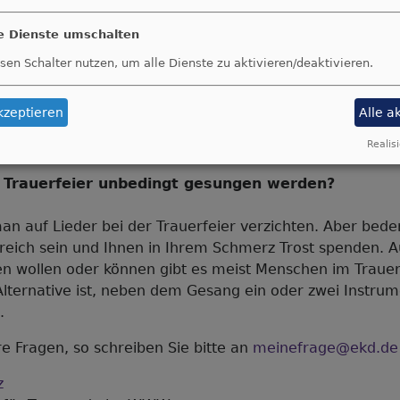
ibt es dabei keine Probleme. Es liegt eher an den Ordnu
ofsverwaltungen, ob sie eine Bestattung Auswärtiger zulä
le Dienste umschalten
ne Beerdigung?
sen Schalter nutzen, um alle Dienste zu aktivieren/deaktivieren.
n für Sarg, Grab und Kränze können noch Gebühren für
kzeptieren
Alle a
 / Kirche und die Inanspruchnahme des Organisten oder 
Realisi
r Trauerfeier unbedingt gesungen werden?
an auf Lieder bei der Trauerfeier verzichten. Aber bede
reich sein und Ihnen in Ihrem Schmerz Trost spenden. 
gen wollen oder können gibt es meist Menschen im Trauer
Alternative ist, neben dem Gesang ein oder zwei Instrum
.
e Fragen, so schreiben Sie bitte an
meinefrage@ekd.de
z