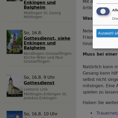
Mit der Kirche g
Enkingen und
Balgheim
örtlichen Friedh
Al
Möttingen
St. Georg
Möttingen
Was kostet ei
Die
Neben den Koste
So, 16.8.
Auswahl a
Friedhofskapelle
Gottesdienst, siehe
Enkingen und
hinzukommen.
Balgheim
Nördlingen-Grosselfingen
Muss bei eine
Kirche Peter und Paul
Grosselfingen
Natürlich kann m
Gesang kann hilf
So, 16.8. 9 Uhr
selbst nicht sin
Gottesdienst
mitsingen. Eine 
Lektorin Link
spielen zu lassen
Möttingen-Enkingen
St.
Jodokus Enkingen
Haben Sie weiter
Trauernet
So, 16.8. 10 Uhr