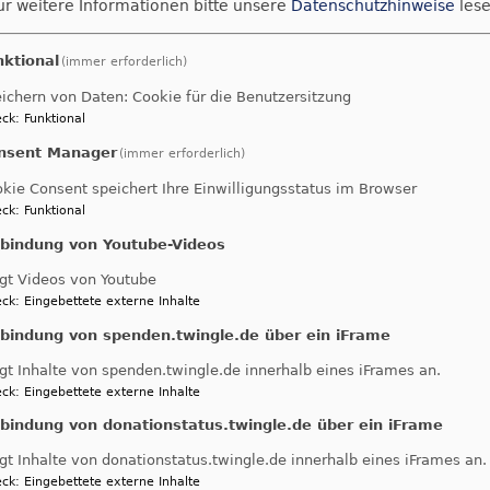
ür weitere Informationen bitte unsere
Datenschutzhinweise
lese
hre Pastorin wenden.
nktional
(immer erforderlich)
ökumenische Bestattung?
ichern von Daten: Cookie für die Benutzersitzung
ck
:
Funktional
ttung erfolgt in der Regel in der eigenen Konfession. 
igen Pfarramt abgesprochen werden.
nsent Manager
(immer erforderlich)
kie Consent speichert Ihre Einwilligungsstatus im Browser
er Selbstmord begangen hat, kirchlich bestatte
ck
:
Funktional
nbindung von Youtube-Videos
rd ist kein Hinderungsgrund mehr für eine kirchliche Bes
gt Videos von Youtube
Aussegnung?
ck
:
Eingebettete externe Inhalte
nbindung von spenden.twingle.de über ein iFrame
Tradition wurde von dem Verstorbenen im Haus Abschi
gt Inhalte von spenden.twingle.de innerhalb eines iFrames an.
ibt es diese Tradition der Aussegnung des Verstorbene
ck
:
Eingebettete externe Inhalte
gen Sie in Ihrer Gemeinde um Rat und äußern Sie Ihre 
nbindung von donationstatus.twingle.de über ein iFrame
einem Friedhof meiner Wahl bestattet werden?
gt Inhalte von donationstatus.twingle.de innerhalb eines iFrames an.
ck
:
Eingebettete externe Inhalte