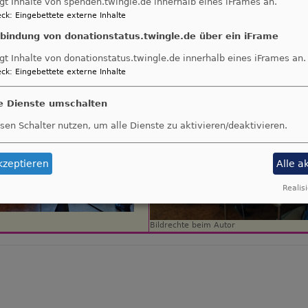
gt Inhalte von spenden.twingle.de innerhalb eines iFrames an.
ck
:
Eingebettete externe Inhalte
nbindung von donationstatus.twingle.de über ein iFrame
gt Inhalte von donationstatus.twingle.de innerhalb eines iFrames an.
ck
:
Eingebettete externe Inhalte
le Dienste umschalten
sen Schalter nutzen, um alle Dienste zu aktivieren/deaktivieren.
kzeptieren
Alle a
Realisi
Bildrechte
beim Autor