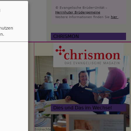
n
© Evangelische Brüder-Unität –
Herrnhuter Brüdergemeine
Weitere Informationen finden Sie
hier
.
 nutzen
n.
CHRISMON
Dies und Das im Wechsel
Bildrechte
beim Autor