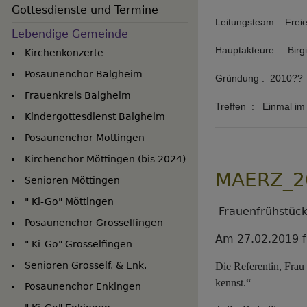
Gottesdienste und Termine
Leitungsteam : Frei
Lebendige Gemeinde
Hauptakteure : Birgi
Kirchenkonzerte
Posaunenchor Balgheim
Gründung : 2010??
Frauenkreis Balgheim
Treffen : Einmal im
Kindergottesdienst Balgheim
Posaunenchor Möttingen
Kirchenchor Möttingen (bis 2024)
MAERZ_2
Senioren Möttingen
" Ki-Go" Möttingen
Frauenfrühstück
Posaunenchor Grosselfingen
Am 27.02.2019 f
" Ki-Go" Grosselfingen
Senioren Grosself. & Enk.
Die Referentin, Frau 
kennst.“
Posaunenchor Enkingen
Hauptnavigation