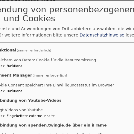
g und eine schöne Aktion .
endung von personenbezogene
en engagierten Helfer und die vielen Teilnehmer .
 und Cookies
nen ..............
ienste und Anwendungen von Drittanbietern auswählen, die wir
ür weitere Informationen bitte unsere
Datenschutzhinweise
lese
NGSBERICHT RIESER NACHRICHTEN
67.96 KB
nktional
(immer erforderlich)
ichern von Daten: Cookie für die Benutzersitzung
ck
:
Funktional
nsent Manager
(immer erforderlich)
kie Consent speichert Ihre Einwilligungsstatus im Browser
ck
:
Funktional
nbindung von Youtube-Videos
gt Videos von Youtube
ck
:
Eingebettete externe Inhalte
nbindung von spenden.twingle.de über ein iFrame
Bildrechte
beim Autor