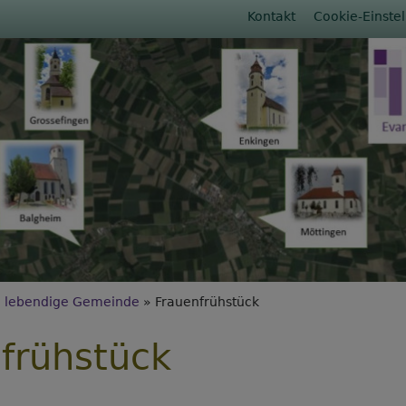
Fußbereichs
Kontakt
Cookie-Einste
rumb
 lebendige Gemeinde
Frauenfrühstück
frühstück