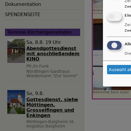
Zei
Dokumentation
Zwe
Bildrechte
beim Autor
SPENDENSEITE
Ei
Zei
Zwe
Termine Kirchengemeinden
Sa, 8.8. 19 Uhr
Al
Abendgottesdienst
mit anschließendem
Die
KINO
Pfr./in Funk
Auswahl a
Nördlingen
Gasthaus
Wiedemann "Zur Sonne"
Bildrechte
beim Autor
So, 9.8.
Gottesdienst, siehe
Möttingen,
Grosselfingen und
Enkingen
Möttingen-Balgheim
St.
Aegidius Balgheim