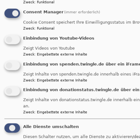
Zweck
:
Funktional
Consent Manager
(immer erforderlich)
Cookie Consent speichert Ihre Einwilligungsstatus im Br
Bildrechte
beim Autor
Zweck
:
Funktional
Einbindung von Youtube-Videos
Zeigt Videos von Youtube
AKTIONEN & TERMINE 2018 :
Zweck
:
Eingebettete externe Inhalte
Einbindung von spenden.twingle.de über ein iFram
Zeigt Inhalte von spenden.twingle.de innerhalb eines iFr
Zweck
:
Eingebettete externe Inhalte
Einbindung von donationstatus.twingle.de über ein
Zeigt Inhalte von donationstatus.twingle.de innerhalb ei
an.
Zweck
:
Eingebettete externe Inhalte
Kinderkleiderbasar
29.9.
Alle Dienste umschalten
Diesen Schalter nutzen, um alle Dienste zu aktivieren/de