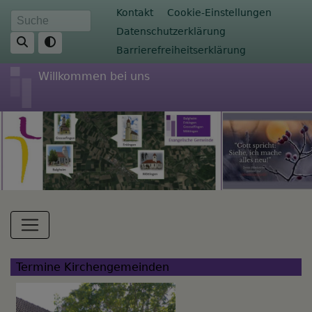
Direkt
Fußbereichsmenü
Kontakt
Cookie-Einstellungen
Suche
zum
Datenschutzerklärung
Inhalt
Barrierefreiheitserklärung
Willkommen bei uns
Hauptnavigation
Termine Kirchengemeinden