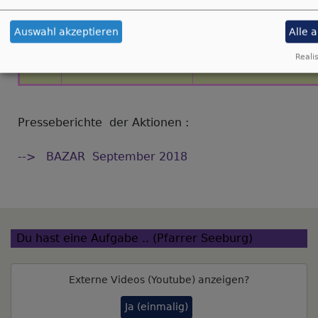
Auswahl akzeptieren
Alle 
Realis
Bildrechte
beim Autor
Presseberichte der Aktionen :
--> BAZAR September 2018
Du hast eine Aufgabe .. (Pfarrer Seeburg)
Externe Videos (Youtube) anzeigen?
Ja (einmalig)