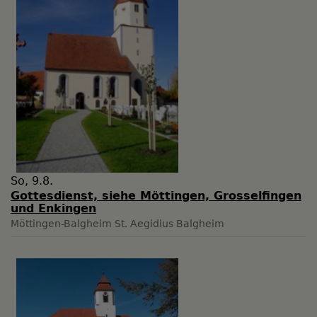
So, 9.8.
Gottesdienst, siehe Möttingen, Grosselfingen
und Enkingen
Möttingen-Balgheim
St. Aegidius Balgheim