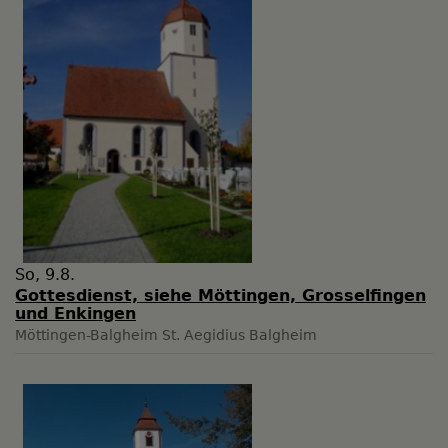
So, 9.8.
Gottesdienst, siehe Möttingen, Grosselfingen
und Enkingen
Möttingen-Balgheim
St. Aegidius Balgheim