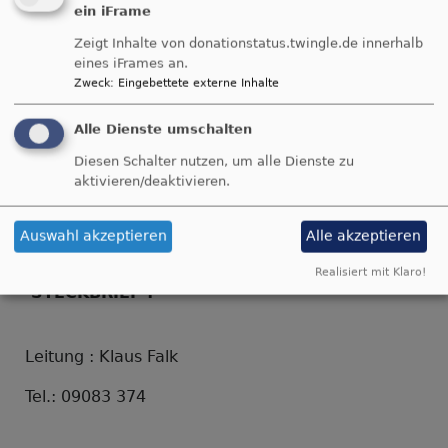
ein iFrame
Zeigt Inhalte von donationstatus.twingle.de innerhalb
eines iFrames an.
Zweck
:
Eingebettete externe Inhalte
Breadcrumb
Startseite
Unsere lebendige Gemeinde
Posaunenchr Balgheim
Alle Dienste umschalten
Diesen Schalter nutzen, um alle Dienste zu
Posaunenchr
aktivieren/deaktivieren.
Balgheim
Auswahl akzeptieren
Alle akzeptieren
Realisiert mit Klaro!
STECKBRIEF :
Leitung : Klaus Falk
Tel.: 09083 374