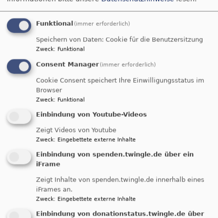
Funktional
(immer erforderlich)
Speichern von Daten: Cookie für die Benutzersitzung
So, 16.8. 10 Uhr
Zweck
:
Funktional
Gottesdienst
Consent Manager
Lektorin Link
(immer erforderlich)
Möttingen-Balgheim
St. Aegidius Balgheim
Cookie Consent speichert Ihre Einwilligungsstatus im
Browser
Zweck
:
Funktional
Einbindung von Youtube-Videos
Zeigt Videos von Youtube
Zweck
:
Eingebettete externe Inhalte
Einbindung von spenden.twingle.de über ein
iFrame
Zeigt Inhalte von spenden.twingle.de innerhalb eines
Di, 18.8. 14-17 Uhr
iFrames an.
Frauenkreis
Zweck
:
Eingebettete externe Inhalte
Hannelore Wiedemann
Einbindung von donationstatus.twingle.de über
Balgheim
Vereinsheim "Zur alten Schule"