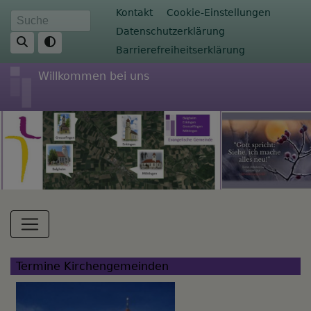
Direkt
Fußbereichsmenü
Kontakt
Cookie-Einstellungen
Suche
zum
Datenschutzerklärung
Inhalt
Barrierefreiheitserklärung
Willkommen bei uns
Hauptnavigation
Termine Kirchengemeinden