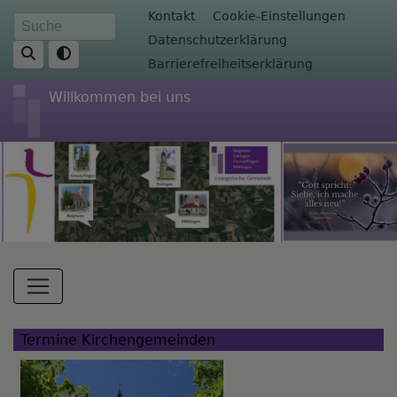
Direkt
Fußbereichsmenü
Kontakt
Cookie-Einstellungen
Suche
zum
Datenschutzerklärung
Inhalt
Barrierefreiheitserklärung
Willkommen bei uns
Hauptnavigation
Termine Kirchengemeinden