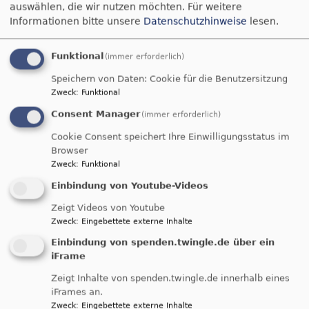
Hannelore Wiedemann
auswählen, die wir nutzen möchten.
Für weitere
Balgheim
Vereinsheim "Zur alten Schule"
Informationen bitte unsere
Datenschutzhinweise
lesen.
Funktional
(immer erforderlich)
Speichern von Daten: Cookie für die Benutzersitzung
Zweck
:
Funktional
Consent Manager
(immer erforderlich)
Cookie Consent speichert Ihre Einwilligungsstatus im
Browser
Zweck
:
Funktional
Einbindung von Youtube-Videos
Zeigt Videos von Youtube
Zweck
:
Eingebettete externe Inhalte
Einbindung von spenden.twingle.de über ein
iFrame
So, 23.8.
Zeigt Inhalte von spenden.twingle.de innerhalb eines
Gottesdienst, siehe Möttingen und
Grosselfingen
iFrames an.
Zweck
:
Eingebettete externe Inhalte
Möttingen-Balgheim
St. Aegidius Balgheim