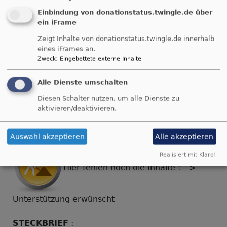
Einbindung von donationstatus.twingle.de über
ein iFrame
Zeigt Inhalte von donationstatus.twingle.de innerhalb
Breadcrumb
eines iFrames an.
Startseite
Unsere lebendige Gemeinde
Zweck
:
Eingebettete externe Inhalte
Kindergottesdienst Möttingen
Alle Dienste umschalten
Kindergottesdienst
Diesen Schalter nutzen, um alle Dienste zu
Möttingen
aktivieren/deaktivieren.
Auswahl akzeptieren
Alle akzeptieren
Realisiert mit Klaro!
Hier fehlen noch die Inhalte : -->
Unterstützung erwünscht
STECKBRIEF
: