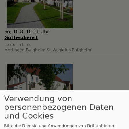
So, 16.8. 10-11 Uhr
Gottesdienst
Lektorin Link
Möttingen-Balgheim
St. Aegidius Balgheim
Verwendung von
personenbezogenen Daten
und Cookies
Di, 18.8. 14-17 Uhr
Frauenkreis
Bitte die Dienste und Anwendungen von Drittanbietern