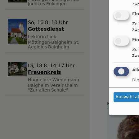
Jodokus Enkingen
Zwe
Ei
So, 16.8. 10 Uhr
Zei
Gottesdienst
Zwe
Lektorin Link
Ei
Möttingen-Balgheim
St.
Aegidius Balgheim
Zei
Zwe
Di, 18.8. 14-17 Uhr
Al
Frauenkreis
Hannelore Wiedemann
Die
Balgheim
Vereinsheim
"Zur alten Schule"
Auswahl a