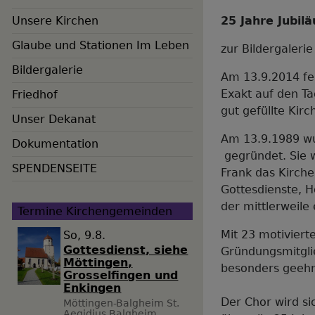
Unsere Kirchen
25 Jahre Jubi
Glaube und Stationen Im Leben
zur Bildergaleri
Bildergalerie
Am 13.9.2014 fei
Exakt auf den Ta
Friedhof
gut gefüllte Kir
Unser Dekanat
Am 13.9.1989 wur
Dokumentation
gegründet. Sie 
SPENDENSEITE
Frank das Kirche
Gottesdienste, 
der mittlerweile
Termine Kirchengemeinden
Mit 23 motiviert
So, 9.8.
Gottesdienst, siehe
Gründungsmitgli
Möttingen,
besonders geehr
Grosselfingen und
Enkingen
Der Chor wird s
Möttingen-Balgheim
St.
Aegidius Balgheim