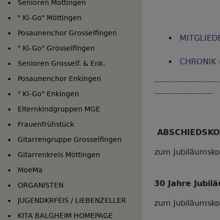
Senioren Möttingen
" Ki-Go" Möttingen
Posaunenchor Grosselfingen
MITGLIED
Hauptnavigation
" Ki-Go" Grosselfingen
CHRONIK
Senioren Grosself. & Enk.
Posaunenchor Enkingen
----------------------
--------------------
" Ki-Go" Enkingen
Elternkindgruppen MGE
Frauenfrühstück
ABSCHIEDSKO
Gitarrengruppe Grosselfingen
zum Jubiläumsk
Gitarrenkreis Möttingen
MoeMa
30
Jahre Jubil
ORGANISTEN
JUGENDKRFEIS / LIEBENZELLER
zum Jubiläumsk
KITA BALGHEIM HOMEPAGE