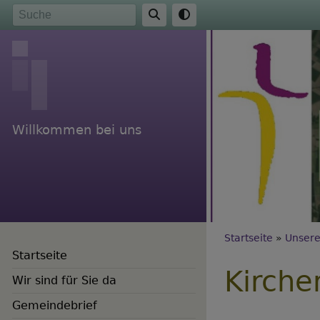
Direkt
Suche
zum
Inhalt
Willkommen bei uns
Breadc
Startseite
Unsere
Startseite
Kirche
Wir sind für Sie da
Gemeindebrief