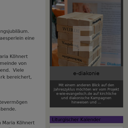
ungsjubiläum.
aesperlein eine
aria Köhnert
emeinde von
gend. Viele
e-diakonie
rk bereichert,
Mit einem anderen Blick auf den
Jahreszyklus möchten wir vom Projekt
e-wie-evangelisch.de auf kirchliche
und diakonische Kampagnen
altevermögen
hinweisen und ...
abende.
Liturgischer Kalender
n Maria Köhnert