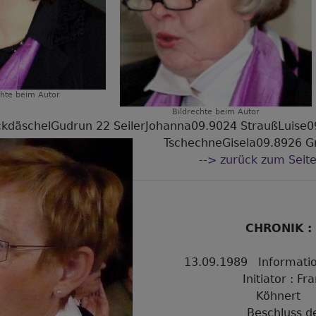
chte
beim Autor
Bildrechte
beim Autor
kdäschelGudrun 22 SeilerJohanna09.9024 StraußLuise
TschechneGisela09.8926 
--> zurück zum Seit
CHRONIK :
13.09.1989 Informati
Initiator : Frank 
Köhnert
Beschluss der 