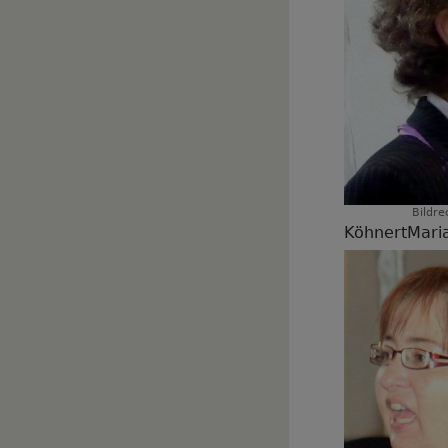
Bildre
KöhnertMari