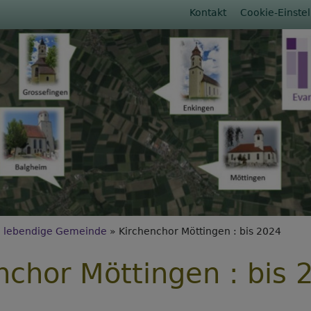
Fußbereichs
Kontakt
Cookie-Einste
rumb
 lebendige Gemeinde
Kirchenchor Möttingen : bis 2024
nchor Möttingen : bis 