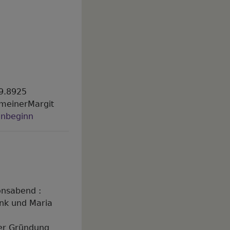
09.8925
GmeinerMargit
enbeginn
onsabend :
und Maria
Gründung