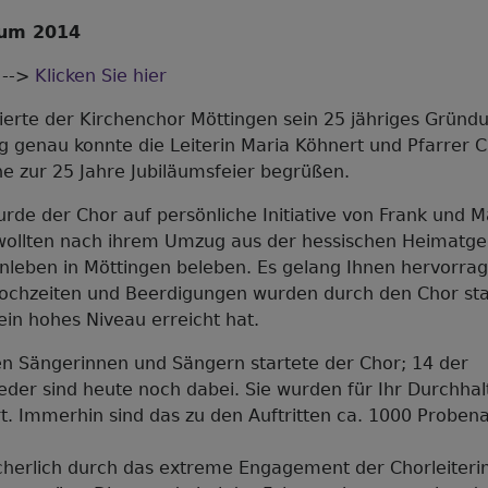
läum 2014
e -->
Klicken Sie hier
erte der Kirchenchor Möttingen sein 25 jähriges Gründ
g genau konnte die Leiterin Maria Köhnert und Pfarrer C
che zur 25 Jahre Jubiläumsfeier begrüßen.
de der Chor auf persönliche Initiative von Frank und M
wollten nach ihrem Umzug aus der hessischen Heimatg
nleben in Möttingen beleben. Es gelang Ihnen hervorra
Hochzeiten und Beerdigungen wurden durch den Chor sta
 ein hohes Niveau erreicht hat.
en Sängerinnen und Sängern startete der Chor; 14 der
eder sind heute noch dabei. Sie wurden für Ihr Durchh
t. Immerhin sind das zu den Auftritten ca. 1000 Proben
icherlich durch das extreme Engagement der Chorleiteri