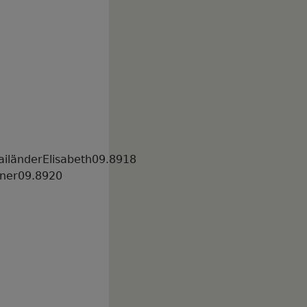
ailänderElisabeth09.8918
iner09.8920