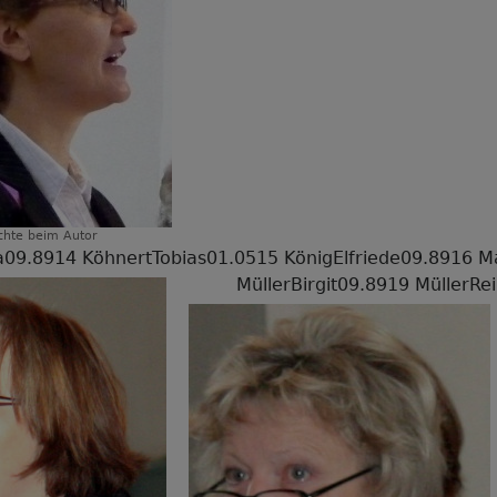
chte
beim Autor
a09.8914 KöhnertTobias01.0515 KönigElfriede09.8916 M
MüllerBirgit09.8919 MüllerRe